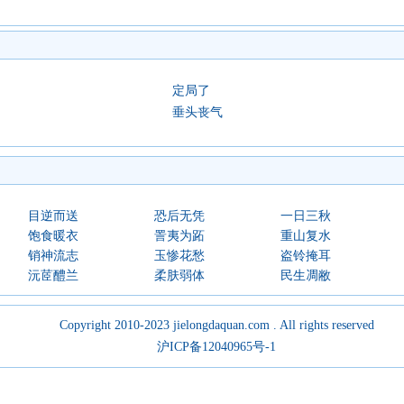
定局了
垂头丧气
目逆而送
恐后无凭
一日三秋
饱食暖衣
詈夷为跖
重山复水
销神流志
玉惨花愁
盗铃掩耳
沅茝醴兰
柔肤弱体
民生凋敝
Copyright 2010-2023 jielongdaquan.com . All rights reserved
沪ICP备12040965号-1