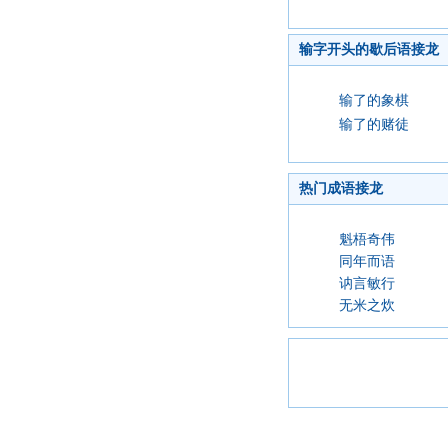
输字开头的歇后语接龙
输了的象棋
输了的赌徒
热门成语接龙
魁梧奇伟
同年而语
讷言敏行
无米之炊