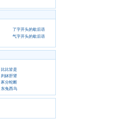
了字开头的歇后语
气字开头的歇后语
比比皆是
刿鉥肝肾
豕分蛇断
东兔西乌