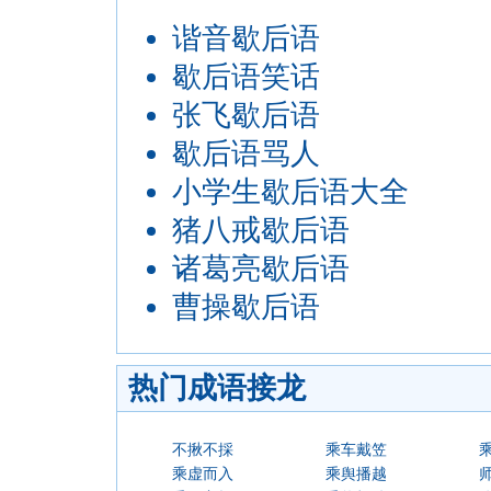
谐音歇后语
歇后语笑话
张飞歇后语
歇后语骂人
小学生歇后语大全
猪八戒歇后语
诸葛亮歇后语
曹操歇后语
热门成语接龙
不揪不採
乘车戴笠
乘虚而入
乘舆播越