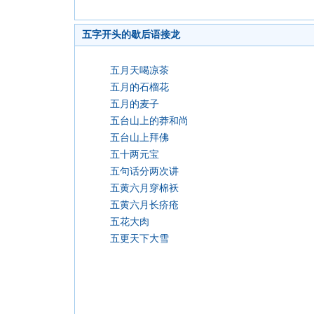
五字开头的歇后语接龙
五月天喝凉茶
五月的石榴花
五月的麦子
五台山上的莽和尚
五台山上拜佛
五十两元宝
五句话分两次讲
五黄六月穿棉袄
五黄六月长疥疮
五花大肉
五更天下大雪