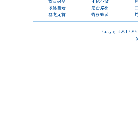
稽古揆今
不依不饶
谈笑自若
层台累榭
群龙无首
蝶粉蜂黄
Copyright 2010-2023