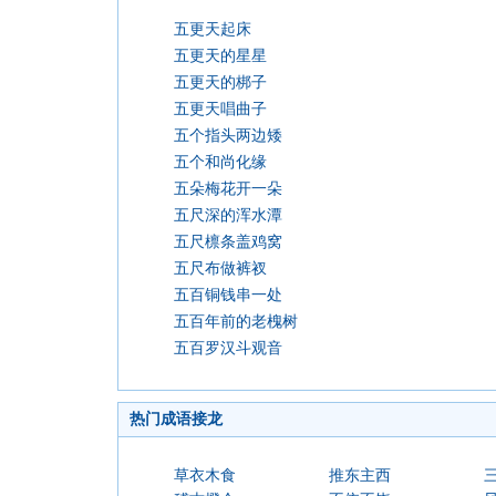
五更天起床
五更天的星星
五更天的梆子
五更天唱曲子
五个指头两边矮
五个和尚化缘
五朵梅花开一朵
五尺深的浑水潭
五尺檩条盖鸡窝
五尺布做裤衩
五百铜钱串一处
五百年前的老槐树
五百罗汉斗观音
热门成语接龙
草衣木食
推东主西