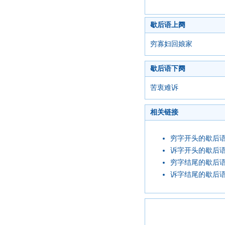
歇后语上阕
穷寡妇回娘家
歇后语下阕
苦衷难诉
相关链接
穷字开头的歇后
诉字开头的歇后
穷字结尾的歇后
诉字结尾的歇后