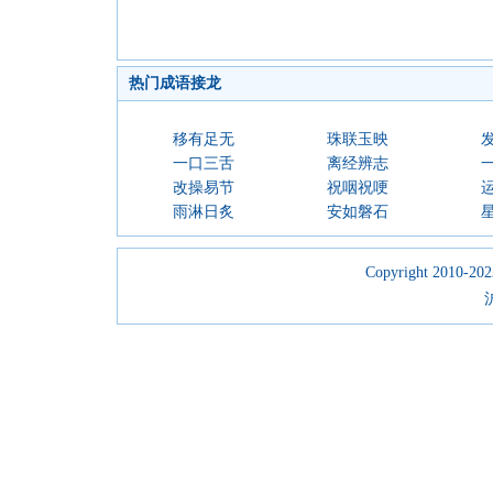
热门成语接龙
移有足无
珠联玉映
一口三舌
离经辨志
改操易节
祝咽祝哽
雨淋日炙
安如磐石
Copyright 2010-2023