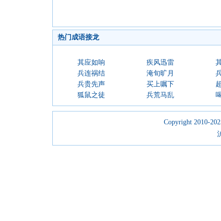
热门成语接龙
其应如响
疾风迅雷
兵连祸结
淹旬旷月
兵贵先声
买上嘱下
狐鼠之徒
兵荒马乱
Copyright 2010-2023