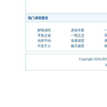
热门成语接龙
豺狼成性
多收并畜
耳食之谈
一朝之忿
包举宇内
耸肩缩背
不齿于人
戴月披星
Copyright 2010-2023